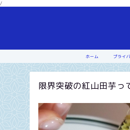
/
ホーム
プライ
限界突破の紅山田芋っ